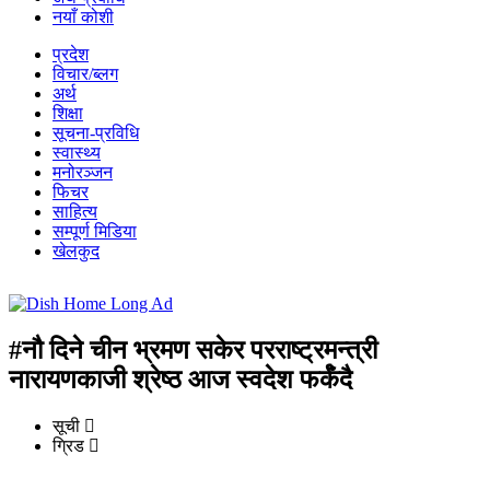
नयाँ कोशी
प्रदेश
विचार/ब्लग
अर्थ
शिक्षा
सूचना-प्रविधि
स्वास्थ्य
मनोरञ्जन
फिचर
साहित्य
सम्पूर्ण मिडिया
खेलकुद
#नौ दिने चीन भ्रमण सकेर परराष्ट्रमन्त्री
नारायणकाजी श्रेष्ठ आज स्वदेश फर्कँदै
सूची
ग्रिड