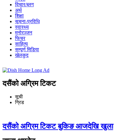
विचार/ब्लग
अर्थ
शिक्षा
सूचना-प्रविधि
स्वास्थ्य
मनोरञ्जन
फिचर
साहित्य
सम्पूर्ण मिडिया
खेलकुद
दसैंको अग्रिम टिकट
सूची
ग्रिड
दसैंको अग्रिम टिकट बुकिङ आजदेखि खुला