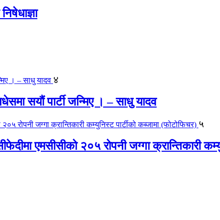
िषेधाज्ञा
४
 मधेसमा सयौं पार्टी जन्मिए । – साधु यादव
५
ीफेदीमा एमसीसीको २०५ रोपनी जग्गा क्रान्तिकारी कम्य