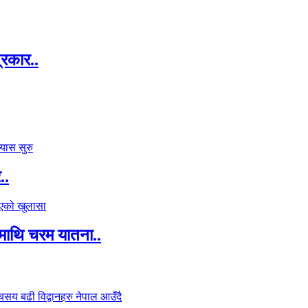
्रकार..
..
माथि चरम यातना..