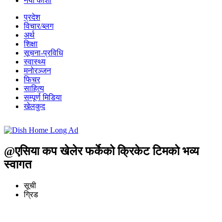
नयाँ कोशी
प्रदेश
विचार/ब्लग
अर्थ
शिक्षा
सूचना-प्रविधि
स्वास्थ्य
मनोरञ्जन
फिचर
साहित्य
सम्पूर्ण मिडिया
खेलकुद
@एसिया कप खेलेर फर्केको क्रिकेट टिमको भव्य
स्वागत
सूची
ग्रिड