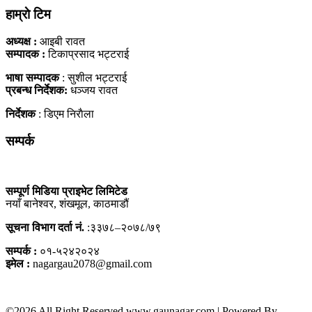
हाम्राे टिम
अध्यक्ष :
आइबी रावत
सम्पादक :
टिकाप्रसाद भट्टराई
भाषा सम्पादक
: सुशील भट्टराई
प्रबन्ध निर्देशक:
धञ्जय रावत
निर्देशक
: डिएम निराैला
सम्पर्क
सम्पूर्ण मिडिया प्राइभेट लिमिटेड
नयाँ बानेश्वर, शंखमूल, काठमाडौं
सूचना विभाग दर्ता नं.
:३३७८–२०७८/७९
सम्पर्क :
०१-५२४२०२४
इमेल :
nagargau2078@gmail.com
©2026 All Right Reserved www.gaunagar.com | Powered By