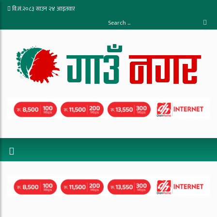
वि.सं.२०८३ साउन २४ आइतवार