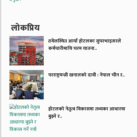
लाेकप्रिय
ठमेलस्थित आर्या होटलका सुपरभाइजरले
कर्मचारीमाथि चरम यातना..
परराष्ट्रमन्त्री खनालको दावी : नेपाल चीन र..
होटलको नेतृत्व विकासमा तथ्यका आधारमा
बुझ्ने र..