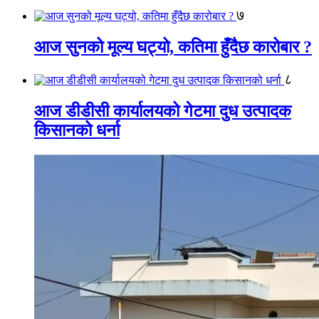
७
आज सुनको मूल्य घट्यो, कतिमा हुँदैछ कारोबार ?
८
आज डीडीसी कार्यालयको गेटमा दुध उत्पादक
किसानको धर्ना