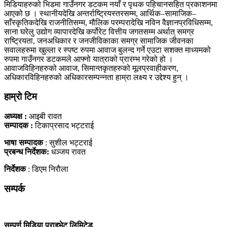
मिडियाहरुको भिडमा गाउँनगर डटकम नयाँ र पृथक पहिचानसहित प्रकाशनमा
आएको छ । स्थानीयदेखि अन्तर्राष्ट्रियस्तरसम्म, आर्थिक–सामाजिक–
साँस्कृतिकदेखि राजनीतिसम्म, मौलिक परम्परादेखि नविन वैज्ञानप्रविधिसम्म,
साना घरेलु उद्योग व्यापारदेखि कर्पोरेट वित्तीय जगतसम्म अर्थात् समग्र
राष्ट्रियता, जनअधिकार र जनजीविकाका समग्र सामाजिक जीवनका
सवालहरुमा खुल्ला र स्पष्ट रुपमा आवाज बुलन्द गर्ने एउटा सशक्त माध्यमको
रुपमा गाउँनगर डटकमले आफ्नो यात्राको प्रारम्भ गरेको हो ।
आवाजविहिनहरुको आवाज, सिमान्तकृतहरुको मूलप्रवाहीकरण,
अधिकारविहिनहरुको अधिकारसम्पन्नता हाम्रा लक्ष्य र उद्देश्य हुन् ।
हाम्राे टिम
अध्यक्ष :
आइबी रावत
सम्पादक :
टिकाप्रसाद भट्टराई
भाषा सम्पादक
: सुशील भट्टराई
प्रबन्ध निर्देशक:
धञ्जय रावत
निर्देशक
: डिएम निराैला
सम्पर्क
सम्पूर्ण मिडिया प्राइभेट लिमिटेड