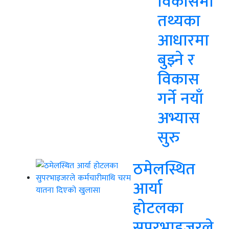
विकासमा
तथ्यका
आधारमा
बुझ्ने र
विकास
गर्ने नयाँ
अभ्यास
सुरु
ठमेलस्थित
आर्या
होटलका
सुपरभाइजरले