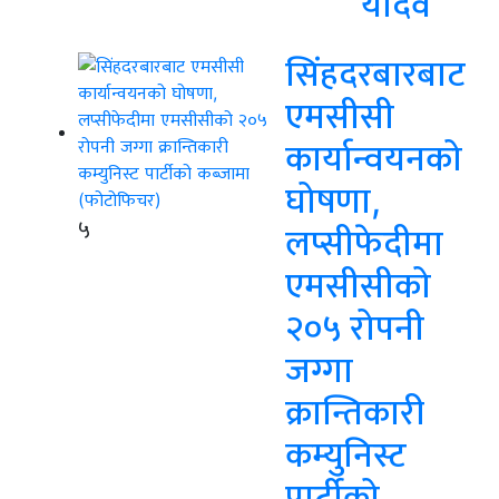
यादव
सिंहदरबारबाट
एमसीसी
कार्यान्वयनको
घोषणा,
५
लप्सीफेदीमा
एमसीसीको
२०५ रोपनी
जग्गा
क्रान्तिकारी
कम्युनिस्ट
पार्टीको