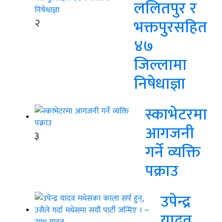
ललितपुर र
२
भक्तपुरसहित
४७
जिल्लामा
निषेधाज्ञा
स्काभेटरमा
आगजनी
३
गर्ने व्यक्ति
पक्राउ
उपेन्द्र
यादव