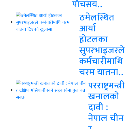
पाँचसय..
ठमेलस्थित
आर्या
होटलका
सुपरभाइजरले
कर्मचारीमाथि
चरम यातना..
परराष्ट्रमन्त्री
खनालको
दावी :
नेपाल चीन
र..