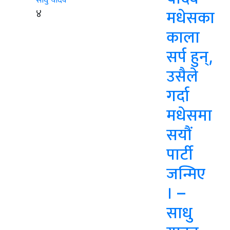
४
मधेसका
काला
सर्प हुन्,
उसैले
गर्दा
मधेसमा
सयौं
पार्टी
जन्मिए
। –
साधु