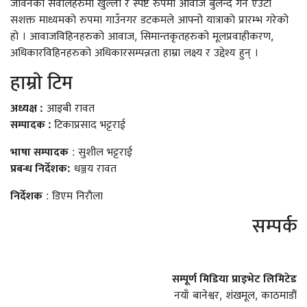
जीवनका सवालहरुमा खुल्ला र स्पष्ट रुपमा आवाज बुलन्द गर्ने एउटा
सशक्त माध्यमको रुपमा गाउँनगर डटकमले आफ्नो यात्राको प्रारम्भ गरेको
हो । आवाजविहिनहरुको आवाज, सिमान्तकृतहरुको मूलप्रवाहीकरण,
अधिकारविहिनहरुको अधिकारसम्पन्नता हाम्रा लक्ष्य र उद्देश्य हुन् ।
हाम्राे टिम
अध्यक्ष :
आइबी रावत
सम्पादक :
टिकाप्रसाद भट्टराई
भाषा सम्पादक
: सुशील भट्टराई
प्रबन्ध निर्देशक:
धञ्जय रावत
निर्देशक
: डिएम निराैला
सम्पर्क
सम्पूर्ण मिडिया प्राइभेट लिमिटेड
नयाँ बानेश्वर, शंखमूल, काठमाडौं