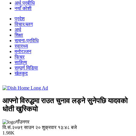
अर्थ प्रबीधि
नयाँ कोशी
प्रदेश
विचार/ब्लग
अर्थ
शिक्षा
सूचना-प्रविधि
स्वास्थ्य
मनोरञ्जन
फिचर
साहित्य
सम्पूर्ण मिडिया
खेलकुद
आफ्नो विरुद्धमा राउत चुनाव लड्ने सुनेपछि यादवको
धोती खुस्कियो
गाँउनगर
वि.सं.२०७९ साउन २० शुक्रवार १३:४८ बजे
1.98K