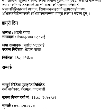
सवालहरुमा खुल्ला र स्पष्ट रुपमा आवाज बुलन्द गर्ने एउटा सशक्त माध्यमको
रुपमा गाउँनगर डटकमले आफ्नो यात्राको प्रारम्भ गरेको हो ।
आवाजविहिनहरुको आवाज, सिमान्तकृतहरुको मूलप्रवाहीकरण,
अधिकारविहिनहरुको अधिकारसम्पन्नता हाम्रा लक्ष्य र उद्देश्य हुन् ।
हाम्राे टिम
अध्यक्ष :
आइबी रावत
सम्पादक :
टिकाप्रसाद भट्टराई
भाषा सम्पादक
: सुशील भट्टराई
प्रबन्ध निर्देशक:
धञ्जय रावत
निर्देशक
: डिएम निराैला
सम्पर्क
सम्पूर्ण मिडिया प्राइभेट लिमिटेड
नयाँ बानेश्वर, शंखमूल, काठमाडौं
सूचना विभाग दर्ता नं.
:३३७८–२०७८/७९
सम्पर्क :
०१-५२४२०२४