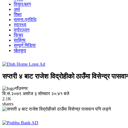
विचार/ब्लग
अर्थ
शिक्षा
सूचना-प्रविधि
स्वास्थ्य
मनोरञ्जन
फिचर
साहित्य
सम्पूर्ण मिडिया
खेलकुद
सप्तरी ४ बाट राजेश विद्रोहीको ठाउँमा विसेन्द्र पासव
गाँउनगर
वि.सं.२०७९ असोज ३ सोमवार २०:४१ बजे
2.1K
shares