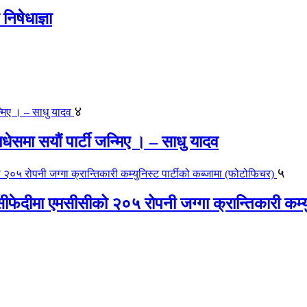
िषेधाज्ञा
४
 मधेसमा सयौं पार्टी जन्मिए । – साधु यादव
५
ीफेदीमा एमसीसीको २०५ रोपनी जग्गा क्रान्तिकारी कम्य