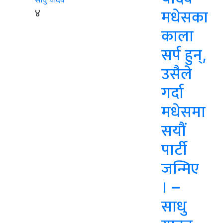
४
मधेसका
काला
सर्प हुन्,
उसैले
गर्दा
मधेसमा
सयौं
पार्टी
जन्मिए
। –
साधु