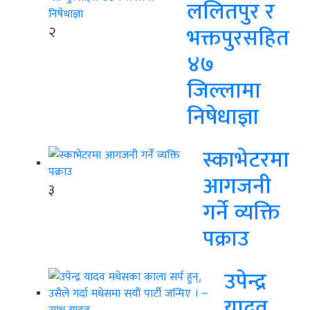
ललितपुर र
२
भक्तपुरसहित
४७
जिल्लामा
निषेधाज्ञा
स्काभेटरमा
आगजनी
३
गर्ने व्यक्ति
पक्राउ
उपेन्द्र
यादव