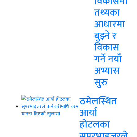
विकासमा
तथ्यका
आधारमा
बुझ्ने र
विकास
गर्ने नयाँ
अभ्यास
सुरु
ठमेलस्थित
आर्या
होटलका
सुपरभाइजरले