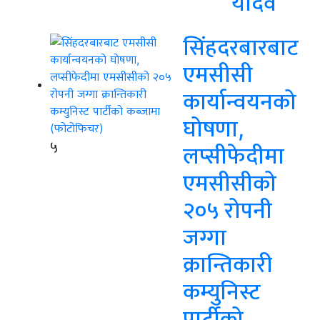
यादव
सिंहदरबारबाट
एमसीसी
कार्यान्वयनको
घोषणा,
५
लप्सीफेदीमा
एमसीसीको
२०५ रोपनी
जग्गा
क्रान्तिकारी
कम्युनिस्ट
पार्टीको