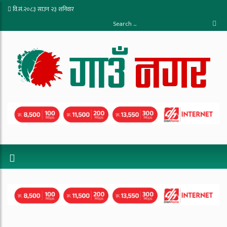
वि.सं.२०८३ साउन २३ शनिवार