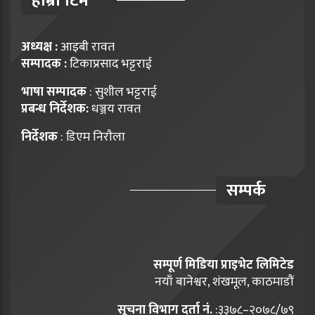
हाम्राे टिम
अध्यक्ष :
आइबी रावत
सम्पादक :
टिकाप्रसाद भट्टराई
भाषा सम्पादक
: सुशील भट्टराई
प्रबन्ध निर्देशक:
धञ्जय रावत
निर्देशक
: डिएम निराैला
सम्पर्क
सम्पूर्ण मिडिया प्राइभेट लिमिटेड
नयाँ बानेश्वर, शंखमूल, काठमाडौं
सूचना विभाग दर्ता नं.
:३३७८–२०७८/७९