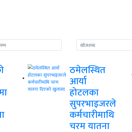
ो
ठमेलस्थित
आर्या
मा
होटलका
सुपरभाइजरले
ा
कर्मचारीमाथि
चरम यातना