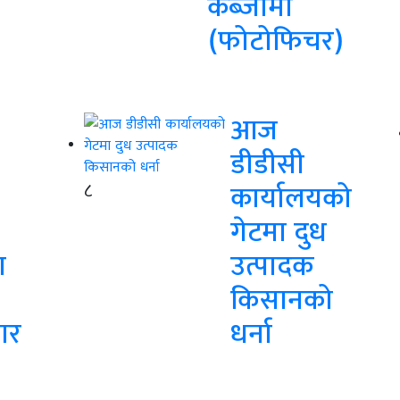
कब्जामा
(फोटोफिचर)
आज
डीडीसी
८
कार्यालयको
गेटमा दुध
ा
उत्पादक
किसानको
ार
धर्ना