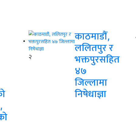
काठमाडौं,
ललितपुर र
२
भक्तपुरसहित
४७
जिल्लामा
को
निषेधाज्ञा
,
को