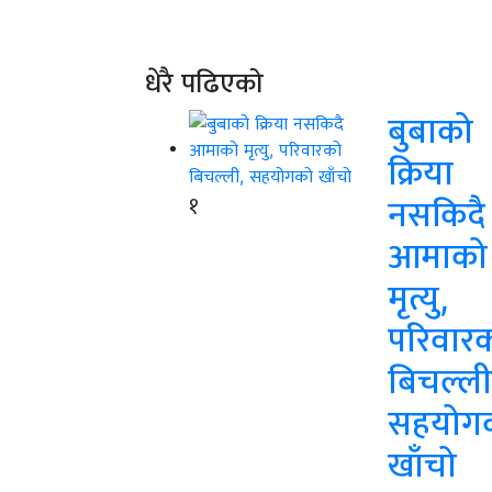
धेरै पढिएको
बुबाको
क्रिया
१
नसकिदै
आमाको
मृत्यु,
परिवार
बिचल्ली
सहयोग
खाँचो