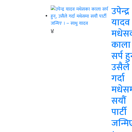
उपेन्द्र
यादव
४
मधेस
काला
सर्प हु
उसैले
गर्दा
मधेस
सयौं
पार्टी
जन्मि