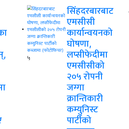
सिंहदरबारबाट
एमसीसी
का
कार्यान्वयनको
घोषणा,
न्,
लप्सीफेदीमा
५
एमसीसीको
२०५ रोपनी
मा
जग्गा
क्रान्तिकारी
कम्युनिस्ट
ए
पार्टीको