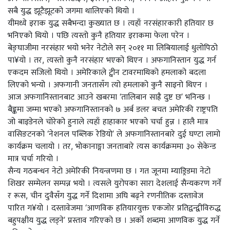
सबै युद्ध झूटैझूटको जगमा थालिएको थियो ।
यीमध्ये इराक युद्ध सबैभन्दा कुख्यात छ । त्यहाँ नरसंहारकारी हतियार छ
भनिएको थियो । पछि त्यस्तो कुनै हतियार इराकमा फेला परेन ।
बेङ्घाजीमा नरसंहार भयो भनेर नेटोले सन् २०११ मा लिबियालाई धुलोपिठो
पा¥यो । तर, त्यस्तो कुनै नरसंहार भएको थिएन । अफगानिस्तान युद्ध गर्न
एकदम सजिलो थियो । अमेरिकाले ट्वीन टावरमाथिको हमलाको बदला
लिएको भन्यो । अफगानी जनतासँग त्यो हमलाको कुनै साइनो थिएन ।
आज अफगानिस्तानबाट आउने खबरमा ‘तालिबान साह्रै दुष्ट छ’ भनिन्छ ।
बैङ्कमा जम्मा भएको अफगानिस्तानको ७ अर्ब डलर बचत अमेरिकी राष्ट्रपति
जो बाइडेनले चोरेको हुनाले त्यहाँ हाहाकार भएको चर्चा हुन्न । हालै मात्र
वासिङटनको ‘नेशनल पब्लिक रेडियो’ ले अफगानिस्तानबारे दुई घण्टा लामो
कार्यक्रम चलायो । तर, भोकानाङ्गा जनताबारे त्यस कार्यक्रममा ३० सेकेन्ड
मात्र चर्चा गरियो ।
सैन्य गठबन्धन नेटो अमेरिकी नियन्त्रणमा छ । गत जूनमा म्याड्रिडमा नेटो
शिखर सम्मेलन सम्पन्न भयो । त्यसले युरोपका सारा देशलाई सैन्यकरण गर्ने
र रूस, चीन दुवैसँग युद्ध गर्ने दिशामा अघि बढ्ने रणनीतिक दस्तावेज
पारित ग¥यो । दस्तावेजमा ‘आणविक हतियारयुक्त एकजोर प्रतिद्वन्द्वीविरुद्ध
बहुपक्षीय युद्ध लड्ने’ प्रस्ताव गरिएको छ । अर्को शब्दमा आणविक युद्ध गर्ने