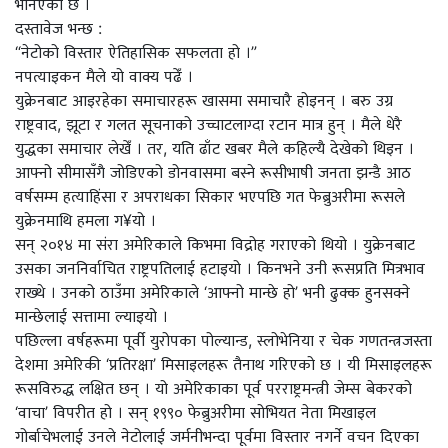
भनिएको छ ।
दस्तावेज भन्छ :
“नेटोको विस्तार ऐतिहासिक सफलता हो ।”
नपत्याइकन मैले यो वाक्य पढेँ ।
युक्रेनबाट आइरहेका समाचारहरू खासमा समाचारै होइनन् । बरु उग्र
राष्ट्रवाद, झूटा र गलत सूचनाको उच्चाटलाग्दा रटान मात्र हुन् । मैले धेरै
युद्धका समाचार लेखेँ । तर, यति ढाँट खबर मैले कहिल्यै देखेको थिइन ।
आफ्नो सीमासँगै जोडिएको डोनवासमा बस्ने रूसीभाषी जनता झन्डै आठ
वर्षसम्म हत्याहिंसा र अपराधका सिकार भएपछि गत फेब्रुअरीमा रूसले
युक्रेनमाथि हमला ग¥यो ।
सन् २०१४ मा संरा अमेरिकाले किभमा विद्रोह गराएको थियो । युक्रेनबाट
उसका जननिर्वाचित राष्ट्रपतिलाई हटाइयो । किनभने उनी रूसप्रति मित्रभाव
राख्थे । उनको ठाउँमा अमेरिकाले ‘आफ्नो मान्छे हो’ भनी ढुक्क हुनसक्ने
मान्छेलाई सत्तामा ल्याइयो ।
पछिल्ला वर्षहरूमा पूर्वी युरोपका पोल्यान्ड, स्लोभेनिया र चेक गणतन्त्रजस्ता
देशमा अमेरिकी ‘प्रतिरक्षा’ मिसाइलहरू तैनाथ गरिएको छ । यी मिसाइलहरू
रूसविरुद्ध लक्षित छन् । यो अमेरिकाका पूर्व परराष्ट्रमन्त्री जेम्स बेकरको
‘वाचा’ विपरीत हो । सन् १९९० फेब्रुअरीमा सोभियत नेता मिखाइल
गोर्बाचेभलाई उनले नेटोलाई जर्मनीभन्दा पूर्वमा विस्तार नगर्ने वचन दिएका