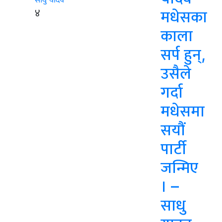
४
मधेसका
काला
सर्प हुन्,
उसैले
गर्दा
मधेसमा
सयौं
पार्टी
जन्मिए
। –
साधु