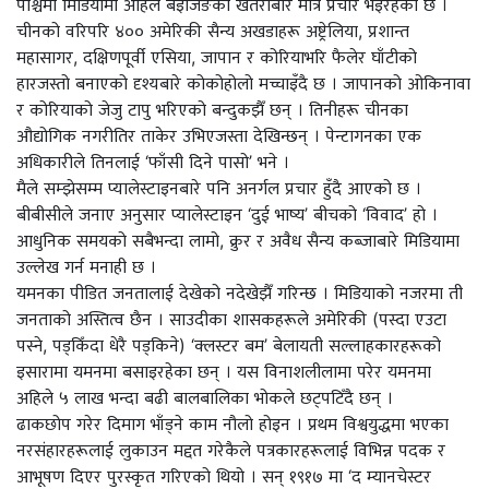
पश्चिमी मिडियामा अहिले बेइजिङको खतराबारे मात्र प्रचार भइरहेको छ ।
चीनको वरिपरि ४०० अमेरिकी सैन्य अखडाहरू अष्ट्रेलिया, प्रशान्त
महासागर, दक्षिणपूर्वी एसिया, जापान र कोरियाभरि फैलेर घाँटीको
हारजस्तो बनाएको दृश्यबारे कोकोहोलो मच्चाइँदै छ । जापानको ओकिनावा
र कोरियाको जेजु टापु भरिएको बन्दुकझैँ छन् । तिनीहरू चीनका
औद्योगिक नगरीतिर ताकेर उभिएजस्ता देखिन्छन् । पेन्टागनका एक
अधिकारीले तिनलाई ‘फाँसी दिने पासो’ भने ।
मैले सम्झेसम्म प्यालेस्टाइनबारे पनि अनर्गल प्रचार हुँदै आएको छ ।
बीबीसीले जनाए अनुसार प्यालेस्टाइन ‘दुई भाष्य’ बीचको ‘विवाद’ हो ।
आधुनिक समयको सबैभन्दा लामो, क्रुर र अवैध सैन्य कब्जाबारे मिडियामा
उल्लेख गर्न मनाही छ ।
यमनका पीडित जनतालाई देखेको नदेखेझैँ गरिन्छ । मिडियाको नजरमा ती
जनताको अस्तित्व छैन । साउदीका शासकहरूले अमेरिकी (पस्दा एउटा
पस्ने, पड्किँदा धेरै पड्किने) ‘क्लस्टर बम’ बेलायती सल्लाहकारहरूको
इसारामा यमनमा बसाइरहेका छन् । यस विनाशलीलामा परेर यमनमा
अहिले ५ लाख भन्दा बढी बालबालिका भोकले छट्पटिँदै छन् ।
ढाकछोप गरेर दिमाग भाँड्ने काम नौलो होइन । प्रथम विश्वयुद्धमा भएका
नरसंहारहरूलाई लुकाउन मद्दत गरेकैले पत्रकारहरूलाई विभिन्न पदक र
आभूषण दिएर पुरस्कृत गरिएको थियो । सन् १९१७ मा ‘द म्यानचेस्टर