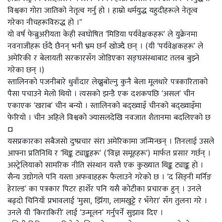
विश्वका गोरा जातिको नेतृत्व गर्नु हो । हाम्रो धर्मयुद्ध यहुदीहरूले नेतृत्व
गरेका नीचहरूविरुद्ध हो ।”
यो वर्ष फेब्रुअरीयता केही स्वघोषित ‘मिडिया पर्यवेक्षकहरू’ ले युक्रेनमा
नवनाजीहरू छँदै छैनन् भनी भ्रम छर्न खोज्दै छन् । (यी ‘पर्यवेक्षकहरू’ ले
अमेरिकी र बेलायती सरकारसँग जोडिएका सङ्घसंस्थाबाट तलब बुझ्ने
गरेका छन् ।)
स्तालिनको पजनीबारे धुवाँदार लेख्नुबोल्नु कुनै बेला मूलधारे पत्रकारिताको
पैसा पचाउने मेलो थियो । त्यसको झन्डै एक दशकपछि ‘असल’ चीन
एकाएक ‘खराब’ चीन बन्यो । स्तालिनको बद्ख्वाइँ चीनको बद्ख्वाइँमा
फेरियो । चीन अहिले विश्वको ज्यासलदेखि नवजात शैतानमा बदलिएको छ
¤
यसप्रकारका सबैजसो दुष्प्रचार संरा अमेरिकामा जन्मिन्छन् । तिनलाई उसले
आफ्ना प्रतिनिधि र ‘थिङ्क ट्याङ्कहरू’ (‘विज्ञ समूहहरू’) मार्फत प्रसार गर्छन् ।
अस्ट्रेलियाको सामरिक नीति संस्थान यस्तै एक कुख्यात थिङ्क ट्याङ्क हो ।
सैन्य उद्योगले पनि यस्ता अफवाहहरू फैलाउने गरेको छ । ‘द सिड्नी मर्निङ
हेराल्ड’ का पत्रकार पिटर हार्शेर पनि यसै कोटीका प्रचारक हुन् । उनले
बढ्दो चिनियाँ प्रभावलाई ‘मुसा, झिँगा, लामखुट्टे र भँगेरा’ सँग तुलना गरे ।
उनले यी ‘किराकिरी’ लाई ‘उन्मूलन’ गर्नुपर्ने सुझाव दिए ।