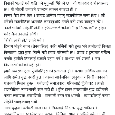
विश्वको भलाई गर्ने शक्तिको मुकुन्डो भिरेको छ । यो शानदार र हाँस्यास्पद
छ । यो मोहनी लगाउने एकदम सफल काइदा हो ।”
पिन्टर मेरा मित्र थिए । सायद अन्तिम महान् राजनीतिक सन्त थिए । त्यो
भनेको राजनीतिक असमति जनाउनुअघि उनले बडो सभ्य व्यवहार गरे ।
उनले भनेको ‘मोहनी’ लेनी राइफेन्स्टलले भनेको “नम्र निःसारता” त होइन
भनेर मैले उनलाई सोधेँ ।
“होहो, त्यही हो,” उनले भने ।
दिमाग भाँड्ने काम (ब्रेनवासिङ) कति मसिनो गरी हुन्छ भने हामीलाई किस्ता
किस्तामा झूटा कुरा निल्ने गरी तयार गरिएको छ । प्रचार र दुष्प्रचार पर्गेल्न
नसके हामीले तिनलाई मजाले ग्रहण गर्न र विश्वास गर्न सक्छौँ । ‘नम्र
निःसारता’ भनेको यही हो ।
हाम्रो व्यवस्था ठूला पुँजीपतिहरूको प्रजातन्त्र हो । यसमा आर्थिक लाभका
लागि समेत युद्ध नगरी हुन्न । यसमा सार्वजनिक अनुदान र निजी नाफाको
गजबको मिलन हुन्छ । धनीलाई समाजवाद, गरिबलाई पुँजीवाद । हाम्रो
राजनीतिक व्यवस्थाको सार यही हो । ट्वीन टावर हमलापछि युद्ध उद्योगको
नाफा एकाएक अकासियो । भलभली रगत बग्न थाल्यो । व्यापारीलाई नाफा
सोहोर्न भ्याइनभ्याइ भयो ।
आज युद्धका थरीथरी ब्रान्ड छन् । तिनलाई ‘निरन्तर युद्ध’ भनिन्छ ।
अफगानिस्तान, प्यालेस्टाइन, इराक, लिबिया, यमन र अहिले युक्रेन । यी