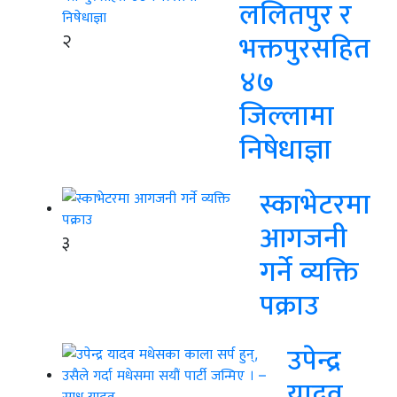
ललितपुर र
२
भक्तपुरसहित
४७
जिल्लामा
निषेधाज्ञा
स्काभेटरमा
आगजनी
३
गर्ने व्यक्ति
पक्राउ
उपेन्द्र
यादव