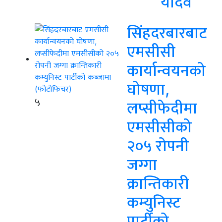
यादव
सिंहदरबारबाट
एमसीसी
कार्यान्वयनको
घोषणा,
५
लप्सीफेदीमा
एमसीसीको
२०५ रोपनी
जग्गा
क्रान्तिकारी
कम्युनिस्ट
पार्टीको