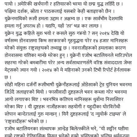
पायो । अमेरिकी खर्चपानी र हतियारको भरमा यो छद्म युद्ध लडिँदै छ ।
पश्चिमा दर्शक, स्रोता र पाठकलाई यसबारे केही बताइएको छैन ।
युक्रेनमाथिको रूसी हमला उद्दाम र अक्षम्य छ । एक सार्वभौम देशमाथि
हमला गर्नु अपराध हो । यद्यपि, यहाँ ‘तर’ भन्न कर लाग्छ ।
युक्रेन युद्ध कहिले सुरु भयो र कसले सुरु ग¥यो ? सन् २०१४ देखि यो
वर्षसम्म डोनवासमा किभ सरकारको गृहयुद्धमा परेर १४ हजार मानिसहरू
मरेको संयुक्त राष्ट्रसङ्घको तथ्याङ्क छ । नवनाजीहरूको हमलाका कारण
डोनवासमा यत्तिका मान्छे मरेका हुन् । युक्रेनी एजोभ बटालियनले मारिउपोल
सहरमा गरेको बमबारीमा परेर अन्य सर्वसाधारणसँगै वरिष्ठ संवाददाता जेम्स
मेट्सको ज्यान गयो । २०१४ को मे महिनाको उनको टिभी रिपोर्ट हेर्नलायक
छ ।
सोही महिना दर्जनौँ रूसीभाषी युक्रेनीहरूलाई ओडेसाको ट्रेड युनियन भवनमा
जिउँदै जलाइएको थियो । फासीवादी दुष्टहरूले भवन कब्जा गरेर भवनमा
आगो लगाएका थिए । भवनभित्र कतिपय मानिसहरू धुवाँमा निसासिएर
मरेका थिए । यी दुष्टहरू नाजीहरूका सहयोगी र यहुदीका घोरविरोधी
स्तेपान बान्देरालाई गुरु मान्छन् । यिनै दुष्टहरूलाई ‘द न्युयोर्क टाइम्स’ ले
‘राष्ट्रवादीहरू’ भनेको छ ।
एजोभ बटालियनका संस्थापक आन्द्रेइ बिलेत्स्कीले भने, “यो सङ्गीन घडीमा
हाम्रो राष्ट्रको ऐतिहासिक मिसन भनेको हाम्रो अस्तित्वको अन्तिम धर्मयुद्धमा