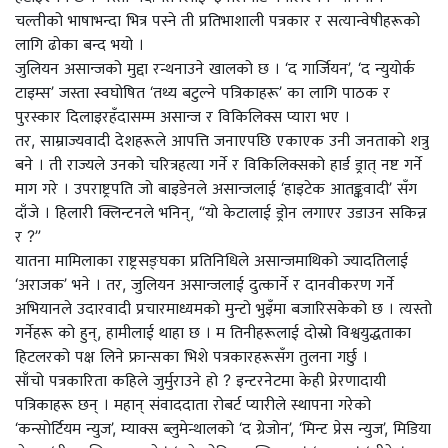
चल्तीको भाषाभन्दा भित्र पस्ने ती प्रतिभाशाली पत्रकार र सत्यान्वेषीहरूको
लागि ढोका बन्द भयो ।
जुलियन असान्जको मुद्दा रन्थनाउने खालको छ । ‘द गार्जियन’, ‘द न्युयोर्क
टाइम्स’ जस्ता स्वघोषित ‘तथ्य बटुल्ने पत्रिकाहरू’ का लागि पाठक र
पुरस्कार दिलाइरहँदासम्म असान्ज र विकिलिक्स प्यारा भए ।
तर, साम्राज्यवादी देशहरूले आपत्ति जनाएपछि एकाएक उनी जनताको शत्रु
बने । ती राज्यले उनको चरित्रहत्या गर्ने र विकिलिक्सको हार्ड ड्रात् नष्ट गर्ने
माग गरे । उपराष्ट्रपति जो बाइडेनले असान्जलाई ‘हाइटेक आतङ्कवादी’ सँग
दाँजे । हिलारी क्लिन्टनले भनिन्, “यो केटालाई ड्रोन लगाएर उडाउन सकिन्न
र ?”
यातना मामिलाका राष्ट्रसङ्घका प्रतिनिधिले असान्जमाथिको ज्यादतिलाई
‘अराजक’ भने । तर, जुलियन असान्जलाई दुत्कार्ने र दानवीकरण गर्ने
अभियानले उदारवादी प्रचारमाध्यमको मुन्टो भुइँमा बजारिसकेको छ । त्यस्तो
गर्नेहरू को हुन्, हामीलाई थाहा छ । म तिनीहरूलाई दोस्रो विश्वयुद्धताका
हिटलरको पक्ष लिने फ्रान्सका भिशे पत्रकारहरूसँग तुलना गर्छु ।
साँचो पत्रकारिता कहिले जुर्मुराउने हो ? इन्टरनेटमा केही प्रेरणादायी
पत्रिकाहरू छन् । महान् संवाददाता रोबर्ट प्यारीले स्थापना गरेको
‘कन्सोर्टियम न्युज’, म्याक्स ब्लुमेन्थालको ‘द ग्रेजोन’, ‘मिन्ट प्रेस न्युज’, मिडिया