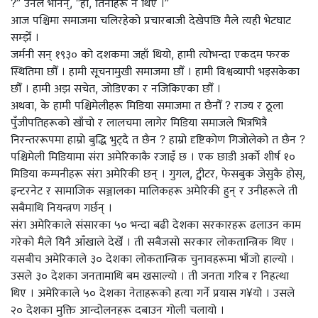
?” उनले भनिन्, “हो, तिनीहरू नै थिए ।”
आज पश्चिमा समाजमा चलिरहेको प्रचारबाजी देखेपछि मैले त्यही भेटघाट
सम्झेँ ।
जर्मनी सन् १९३० को दशकमा जहाँ थियो, हामी त्योभन्दा एकदम फरक
स्थितिमा छौँ । हामी सूचनामुखी समाजमा छौँ । हामी विश्वव्यापी भइसकेका
छौँ । हामी अझ सचेत, जोडिएका र नजिकिएका छौँ ।
अथवा, के हामी पश्चिमेलीहरू मिडिया समाजमा त छैनौँ ? राज्य र ठूला
पुँजीपतिहरूको खाँचो र लालचमा लागेर मिडिया समाजले भित्रभित्रै
निरन्तररूपमा हाम्रो बुद्धि भुट्दै त छैन ? हाम्रो दृष्टिकोण गिजोलेको त छैन ?
पश्चिमेली मिडियामा संरा अमेरिकाकै रजाइँ छ । एक छाडी अर्को शीर्ष १०
मिडिया कम्पनीहरू संरा अमेरिकी छन् । गुगल, ट्वीटर, फेसबुक जेसुकै होस्,
इन्टरनेट र सामाजिक सञ्जालका मालिकहरू अमेरिकी हुन् र उनीहरूले ती
सबैमाथि नियन्त्रण गर्छन् ।
संरा अमेरिकाले संसारका ५० भन्दा बढी देशका सरकारहरू ढलाउन काम
गरेको मैले यिनै आँखाले देखेँ । ती सबैजसो सरकार लोकतान्त्रिक थिए ।
यसबीच अमेरिकाले ३० देशका लोकतान्त्रिक चुनावहरूमा भाँजो हाल्यो ।
उसले ३० देशका जनतामाथि बम खसाल्यो । ती जनता गरिब र निहत्था
थिए । अमेरिकाले ५० देशका नेताहरूको हत्या गर्ने प्रयास ग¥यो । उसले
२० देशका मुक्ति आन्दोलनहरू दबाउन गोली चलायो ।