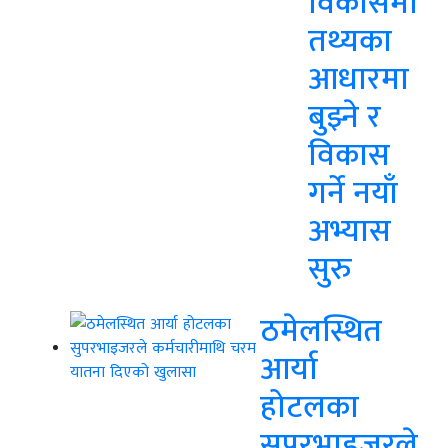
विकासमा
तथ्यका
आधारमा
बुझ्ने र
विकास
गर्ने नयाँ
अभ्यास
सुरु
ठमेलस्थित
आर्या
होटलका
सुपरभाइजरले