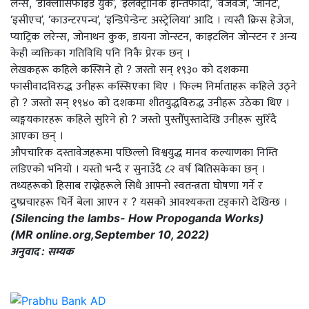
लेन्स, ‘डीक्लासिफाइड युके’, ‘इलेक्ट्रोनिक इन्तिफादा’, ‘वजवज’, ‘जीनेट’,
‘इसीएच’, ‘काउन्टरपन्च’, ‘इन्डिपेन्डेन्ट अस्ट्रेलिया’ आदि । त्यस्तै क्रिस हेजेज,
प्याट्रिक लरेन्स, जोनाथन कुक, डायना जोन्स्टन, काइटलिन जोन्स्टन र अन्य
केही व्यक्तिका गतिविधि पनि निकै प्रेरक छन् ।
लेखकहरू कहिले कस्सिने हो ? जस्तो सन् १९३० को दशकमा
फासीवादविरुद्ध उनीहरू कस्सिएका थिए । फिल्म निर्माताहरू कहिले उठ्ने
हो ? जस्तो सन् १९४० को दशकमा शीतयुद्धविरुद्ध उनीहरू उठेका थिए ।
व्यङ्गयकारहरू कहिले सुरिने हो ? जस्तो पुस्तौँपुस्तादेखि उनीहरू सुरिँदै
आएका छन् ।
औपचारिक दस्तावेजहरूमा पछिल्लो विश्वयुद्ध मानव कल्याणका निम्ति
लडिएको भनियो । यस्तो भन्दै र सुनाउँदै ८२ वर्ष बितिसकेका छन् ।
तथ्यहरूको हिसाब राख्नेहरूले सिधै आफ्नो स्वतन्त्रता घोषणा गर्ने र
दुष्प्रचारहरू चिर्ने बेला आएन र ? यसको आवश्यकता टड्कारो देखिन्छ ।
(Silencing the lambs- How Propoganda Works)
(MR online.org,September 10, 2022)
अनुवाद : सम्यक