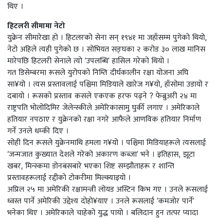
थिए ।
हिटलरी सीमामा नेटो
युक्रेन सीमारेखा हो । हिटलरको सेना सन् १९४१ मा जहाँसम्म पुगेको थियो,
नेटो अहिले त्यही पुगेको छ । सोभियत सङ्घका २ करोड ३० लाख मानिस
मारेपछि हिटलरी सेनाले त्यो ‘उपलब्धि’ हासिल गरेको थियो ।
गत डिसेम्बरमा रूसले युरोपको निम्ति दीर्घकालीन रक्षा योजना अघि
सा¥यो । त्यस प्रस्तावलाई पश्चिमा मिडियाले खारेज ग¥यो, हाँसोमा उडायो र
दबायो । रूसको प्रस्ताव कसले एकएक हरफ पढ्ने ? फेब्रुअरी २४ मा
राष्ट्रपति भोलोदिमिर जेलेन्स्कीले अमेरिकासामु घुर्की लगाए । अमेरिकाले
हतियार नपठाए र युक्रेनको रक्षा नगरे आफैले आणविक हतियार निर्माण
गर्ने उनले धम्की दिए ।
सोही दिन रूसले युक्रेनमाथि हमला ग¥यो । पश्चिमा मिडियाहरूले त्यसलाई
‘जन्मजात कुख्यात देशले गरेको अकारण कब्जा’ भने । इतिहास, झूटा
खबर, मिन्स्कमा डोनबसबारे भएका शिष्ट सम्झौताहरू र शान्ति
प्रस्तावहरूलाई रद्दीको टोकरीमा मिल्क्याइयो ।
अप्रिल २५ मा अमेरिकी रक्षामन्त्री लोयड अस्टिन किभ गए । उनले रूसलाई
ध्वस्त पार्ने अमेरिकी उद्देश्य दोहो¥याए । उनले रूसलाई ‘कमजोर पार्ने’
भनेका थिए । अमेरिकाले चाहेको युद्ध पायो । बलिदान हुन तत्पर प्यादा