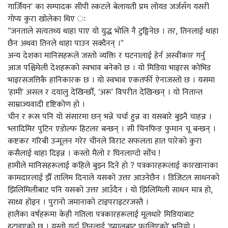
गार्जियन’ का सम्पादक सीपी स्कटले बेलायती प्रम लोयड जर्जसँग यसरी
गोप्य कुरा खोलेका थिए ः
“जनताले सत्यतथ्य थाहा पाए यो युद्ध भोलि नै टुङ्गिनेछ । तर, तिनलाई थाहा
छैन अथवा तिनले थाहा पाउन सक्दैनन् ।”
अन्य देशका मानिसहरूले जस्तो व्यक्ति र घटनालाई हेर्न अस्वीकार गर्नु
आज पश्चिमेली देशहरूको स्वभाव बनेको छ । यो मिडिया भाइरस कोभिड
भाइरसजत्तिकै हानिकारक छ । यो स्वभाव एकतर्फी ऐनाजस्तो छ । यसमा
‘हामी’ असल र दयालु देखिन्छौँ, ‘अरू’ विपरीत देखिन्छन् । यो नितान्त
साम्राज्यवादी दृष्टिकोण हो ।
चीन र रूस पनि यो संसारमा छन् भन्ने चर्चा हुन्न वा यसबारे बुझ्नै चाहन्न ।
भ्लादिमिर पुटिन एडोल्फ हिटलर बन्छन् । सी चिनफिङ फुमान चू बन्छन् ।
कष्टकर गरिबी उन्मूलन गरेर चीनले विराट सफलता हात पारेको कुरा
कसैलाई थाहा दिइन्न । कस्तो मैलो र घिनलाग्दो सोँच !
हामीले मानिसहरूलाई कहिले बुझ्न दिने हो ? पत्रकारहरूलाई कारखानाका
कामदारलाई झैँ तालिम दिनाले यसको उत्तर आउनेछैन । डिजिटल साधनको
झिलिमिलीबाट पनि यसको उत्तर आउँदैन । यो झिलिमिली साधन मात्र हो,
साध्य होइन । पुरानो जमानाको टाइपराइटरजस्तै ।
हालैका वर्षहरूमा केही गतिला पत्रकारहरूलाई मूलधारे मिडियाबाट
हटाइएको छ । यस्तो गर्दा तिनलाई ‘झ्यालबाट फालिएको’ भनियो ।