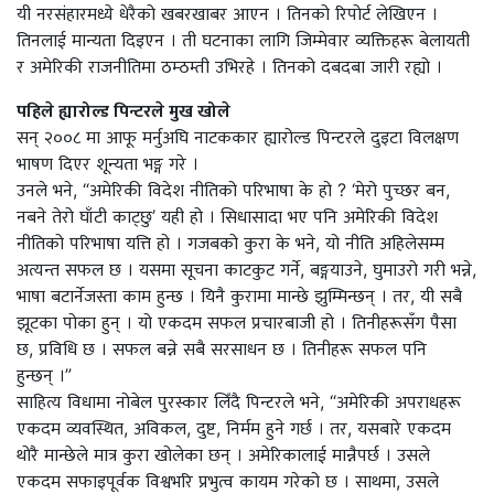
यी नरसंहारमध्ये धेरैको खबरखाबर आएन । तिनको रिपोर्ट लेखिएन ।
तिनलाई मान्यता दिइएन । ती घटनाका लागि जिम्मेवार व्यक्तिहरू बेलायती
र अमेरिकी राजनीतिमा ठम्ठम्ती उभिरहे । तिनको दबदबा जारी रह्यो ।
पहिले ह्यारोल्ड पिन्टरले मुख खोले
सन् २००८ मा आफू मर्नुअघि नाटककार ह्यारोल्ड पिन्टरले दुइटा विलक्षण
भाषण दिएर शून्यता भङ्ग गरे ।
उनले भने, “अमेरिकी विदेश नीतिको परिभाषा के हो ? ‘मेरो पुच्छर बन,
नबने तेरो घाँटी काट्छु’ यही हो । सिधासादा भए पनि अमेरिकी विदेश
नीतिको परिभाषा यत्ति हो । गजबको कुरा के भने, यो नीति अहिलेसम्म
अत्यन्त सफल छ । यसमा सूचना काटकुट गर्ने, बङ्गयाउने, घुमाउरो गरी भन्ने,
भाषा बटार्नेजस्ता काम हुन्छ । यिनै कुरामा मान्छे झुम्मिन्छन् । तर, यी सबै
झूटका पोका हुन् । यो एकदम सफल प्रचारबाजी हो । तिनीहरूसँग पैसा
छ, प्रविधि छ । सफल बन्ने सबै सरसाधन छ । तिनीहरू सफल पनि
हुन्छन् ।”
साहित्य विधामा नोबेल पुरस्कार लिँदै पिन्टरले भने, “अमेरिकी अपराधहरू
एकदम व्यवस्थित, अविकल, दुष्ट, निर्मम हुने गर्छ । तर, यसबारे एकदम
थोरै मान्छेले मात्र कुरा खोलेका छन् । अमेरिकालाई मान्नैपर्छ । उसले
एकदम सफाइपूर्वक विश्वभरि प्रभुत्व कायम गरेको छ । साथमा, उसले