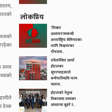
्सालय,
भारतको
लाेकप्रिय
‘तिब्बत
अध्ययन’सम्बन्धी
। यसको
अन्तर्राष्ट्रिय सेमिनारका
रिरहेका
लागि विश्वभरका
पाँचसय..
ठमेलस्थित आर्या
होटलका
लो समय
सुपरभाइजरले
शय्याको
कर्मचारीमाथि चरम
यातना..
होटलको नेतृत्व
 हामीले
विकासमा तथ्यका
आधारमा बुझ्ने र..
प डेस्क