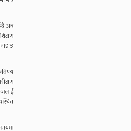
 मात्रै
ँदै अब
 शिक्षण
भनाइ छ
 कतिपय
रीक्षण
सेवालाई
यवस्थित
 समयमा