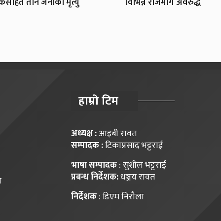
सहित तीन जनाको मृत्यु
विभिन्न राजमार्ग अवरुद्ध
हाम्राे टिम
अध्यक्ष :
आइबी रावत
सम्पादक :
टिकाप्रसाद भट्टराई
भाषा सम्पादक
: सुशील भट्टराई
प्रबन्ध निर्देशक:
धञ्जय रावत
ि
निर्देशक
: डिएम निराैला