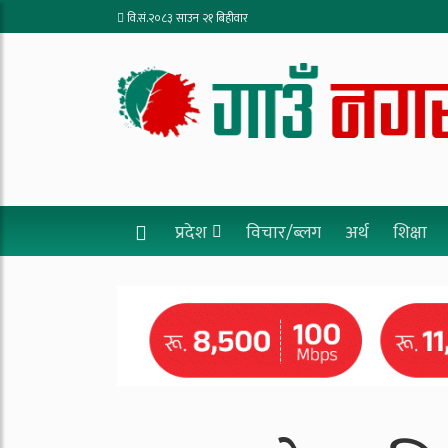
वि.सं.२०८३ साउन २१ बिहीवार
प्रदेश
विचार/ब्लग
अर्थ
शिक्षा