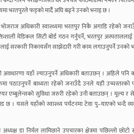
त बग्दा गरिने परीक्षणजस्ता धेरै उपचार काठमाडौँमा नभएर चितवनमा
ास्थ्यमा भरतपुरले फड्को मार्दै अघि बढ्ने उनको भनाइ छ ।
भोजराज अधिकारी स्वास्थ्यमा भरतपुर निकै अगाडि रहेको जनाउ
्तिशाली मेडिकल सिटी बोर्ड गठन गर्नुपर्ने, भरतपुर अस्पताललाई
ेजलाई सरकारी निकायसँग साझेदारी गरी काम लगाउनुपर्ने उनको 
को अवधारणा यहाँ ल्याउनुपर्ने अधिकारी बताउछन् । अहिले पनि
 पठाउनुपर्ने बाध्यता रहेको जनाउँदै उनले यही उच्चस्तरको प
ाँ एयर एम्बुलेन्सको सुविधा जरुरी रहेको उनी बताउछन् । मूल्य र 
ड छ । यसले यहाँको स्वास्थ्य पर्यटनमा टेवा पु–याएको भन्दै व्
अध्यक्ष डा निर्मल लामिछाने उपचारका क्षेत्रमा पछिल्लो छोटो