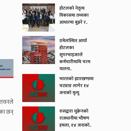
होटलको नेतृत्व
विकासमा तथ्यका
आधारमा बुझ्ने र..
ठमेलस्थित आर्या
होटलका
सुपरभाइजरले
कर्मचारीमाथि चरम
यातना..
भारतको झारखण्डमा
चट्याङ लागेर १४
जनाको मृत्यु
चितवनले
एका छन्
रुसद्वारा युक्रेनको
राजधानीमा भीषण
हमला, १४ जनाको..