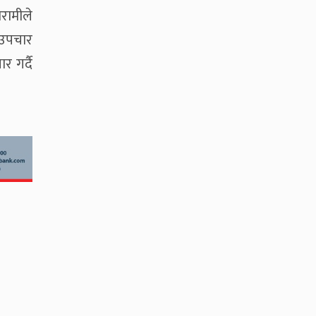
िरामीले
 उपचार
 गर्दै