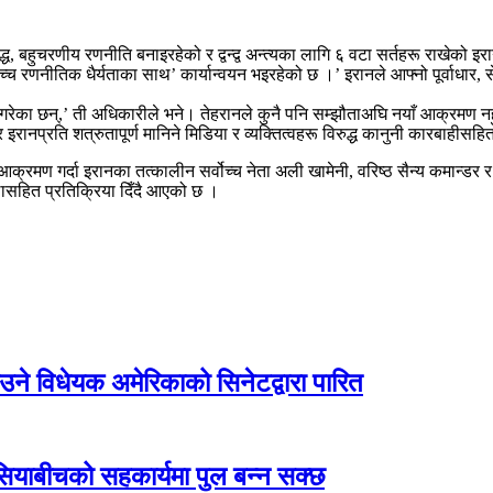
, बहुचरणीय रणनीति बनाइरहेको र द्वन्द्व अन्त्यका लागि ६ वटा सर्तहरू राखेको
च रणनीतिक धैर्यताका साथ’ कार्यान्वयन भइरहेको छ ।’ इरानले आफ्नो पूर्वाधार, से
्ताव गरेका छन्,’ ती अधिकारीले भने। तेहरानले कुनै पनि सम्झौताअघि नयाँ आक्रमण नहुने
 र इरानप्रति शत्रुतापूर्ण मानिने मिडिया र व्यक्तित्वहरू विरुद्ध कानुनी कारबाहीसहित 
आक्रमण गर्दा इरानका तत्कालीन सर्वोच्च नेता अली खामेनी, वरिष्ठ सैन्य कमान्
ासहित प्रतिक्रिया दिँदै आएको छ ।
े विधेयक अमेरिकाको सिनेटद्वारा पारित
एसियाबीचको सहकार्यमा पुल बन्न सक्छ