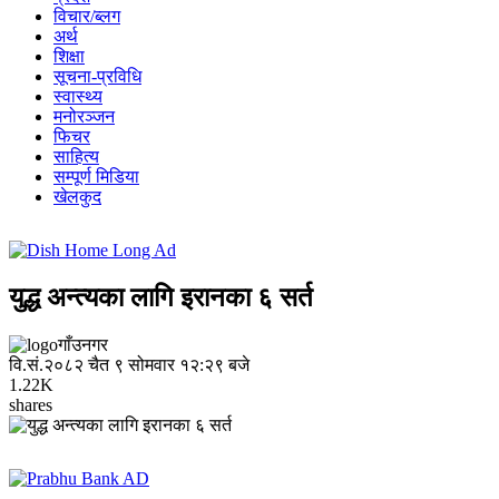
विचार/ब्लग
अर्थ
शिक्षा
सूचना-प्रविधि
स्वास्थ्य
मनोरञ्जन
फिचर
साहित्य
सम्पूर्ण मिडिया
खेलकुद
युद्ध अन्त्यका लागि इरानका ६ सर्त
गाँउनगर
वि.सं.२०८२ चैत ९ सोमवार १२:२९ बजे
1.22K
shares