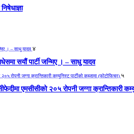
िषेधाज्ञा
४
 मधेसमा सयौं पार्टी जन्मिए । – साधु यादव
५
ीफेदीमा एमसीसीको २०५ रोपनी जग्गा क्रान्तिकारी कम्य