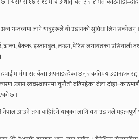
े छ । यसैगरी १७ र १८ मार्च अर्थात् चैत ३ र ४ गते काठमाडौं–दो
 अन्य गन्तव्यमा जाने यात्रुहरूले यो उडानको सुविधा लिन सक्नेछन् 
बई, ढाका, बैंकक, इस्तानबुल, लन्डन, पेरिस लगायतका एसियाली त
।
रूले हवाई मार्गमा सतर्कता अपनाइरहेका छन् र कतिपय उडानहरू रद्द व
ा कारण उडान व्यवस्थापनमा चुनौती बढिरहेका बेला दोहा–काठमाडौ
िएको छ ।
ले नेपाल आउने तथा बाहिरिने यात्रुका लागि यस उडानले महत्वपूर्ण