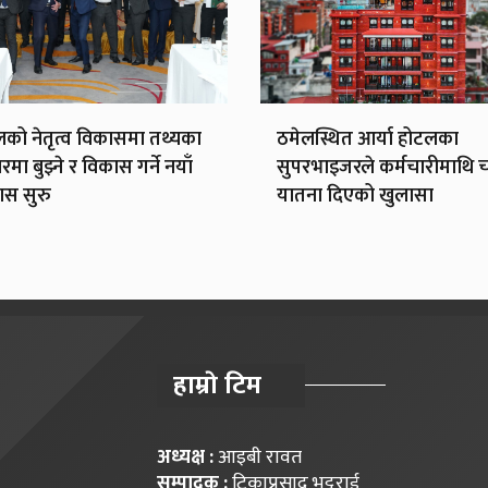
को नेतृत्व विकासमा तथ्यका
ठमेलस्थित आर्या होटलका
मा बुझ्ने र विकास गर्ने नयाँ
सुपरभाइजरले कर्मचारीमाथि 
ास सुरु
यातना दिएको खुलासा
हाम्राे टिम
अध्यक्ष :
आइबी रावत
सम्पादक :
टिकाप्रसाद भट्टराई