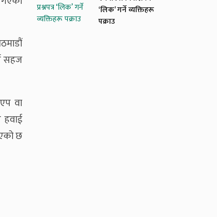
मा गएका
‘लिक’ गर्ने व्यक्तिहरू
पक्राउ
ाठमाडौं
र्न सहज
 एप वा
र हवाई
ाइएको छ