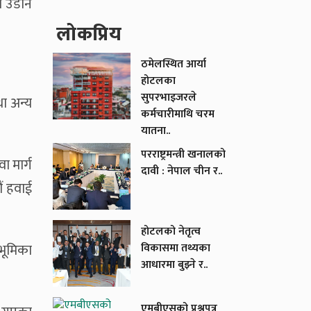
हा उडान
लाेकप्रिय
।
ठमेलस्थित आर्या
होटलका
सुपरभाइजरले
था अन्य
कर्मचारीमाथि चरम
यातना..
परराष्ट्रमन्त्री खनालको
ा मार्ग
दावी : नेपाल चीन र..
ं हवाई
होटलको नेतृत्व
 भूमिका
विकासमा तथ्यका
आधारमा बुझ्ने र..
एमबीएसको प्रश्नपत्र