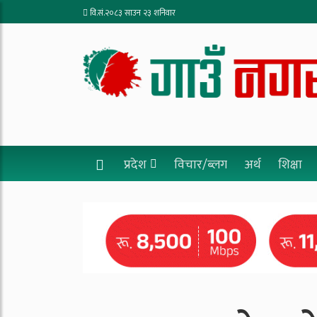
वि.सं.२०८३ साउन २३ शनिवार
प्रदेश
विचार/ब्लग
अर्थ
शिक्षा