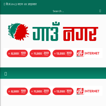
वि.सं.२०८३ साउन २४ आइतवार