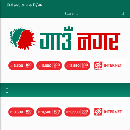
वि.सं.२०८३ साउन २१ बिहीवार