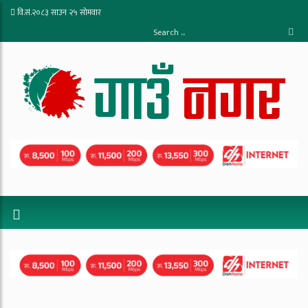
वि.सं.२०८३ साउन २५ सोमवार