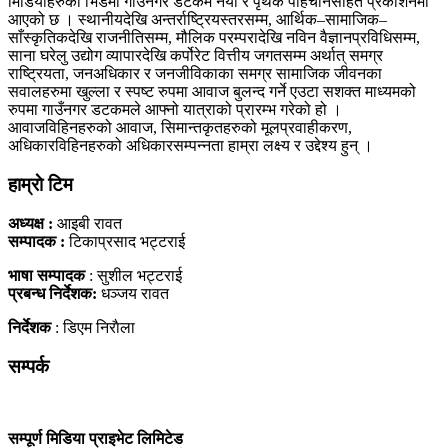
मिडियाहरुको भिडमा गाउँनगर डटकम नयाँ र पृथक पहिचानसहित प्रकाशनमा
आएको छ । स्थानीयदेखि अन्तर्राष्ट्रियस्तरसम्म, आर्थिक–सामाजिक–
साँस्कृतिकदेखि राजनीतिसम्म, मौलिक परम्परादेखि नविन वैज्ञानप्रविधिसम्म,
साना घरेलु उद्योग व्यापारदेखि कर्पोरेट वित्तीय जगतसम्म अर्थात् समग्र
राष्ट्रियता, जनअधिकार र जनजीविकाका समग्र सामाजिक जीवनका
सवालहरुमा खुल्ला र स्पष्ट रुपमा आवाज बुलन्द गर्ने एउटा सशक्त माध्यमको
रुपमा गाउँनगर डटकमले आफ्नो यात्राको प्रारम्भ गरेको हो ।
आवाजविहिनहरुको आवाज, सिमान्तकृतहरुको मूलप्रवाहीकरण,
अधिकारविहिनहरुको अधिकारसम्पन्नता हाम्रा लक्ष्य र उद्देश्य हुन् ।
हाम्राे टिम
अध्यक्ष :
आइबी रावत
सम्पादक :
टिकाप्रसाद भट्टराई
भाषा सम्पादक
: सुशील भट्टराई
प्रबन्ध निर्देशक:
धञ्जय रावत
निर्देशक
: डिएम निराैला
सम्पर्क
सम्पूर्ण मिडिया प्राइभेट लिमिटेड