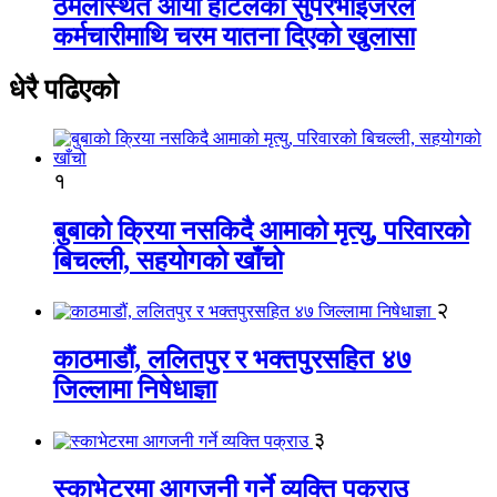
ठमेलस्थित आर्या होटलका सुपरभाइजरले
कर्मचारीमाथि चरम यातना दिएको खुलासा
धेरै पढिएको
१
बुबाको क्रिया नसकिदै आमाको मृत्यु, परिवारको
बिचल्ली, सहयोगको खाँचो
२
काठमाडौं, ललितपुर र भक्तपुरसहित ४७
जिल्लामा निषेधाज्ञा
३
स्काभेटरमा आगजनी गर्ने व्यक्ति पक्राउ