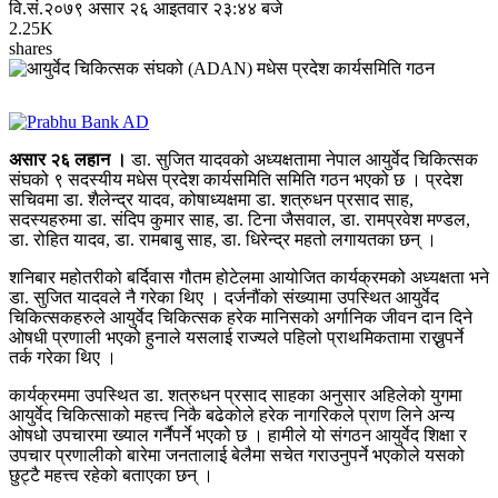
वि.सं.२०७९ असार २६ आइतवार २३:४४ बजे
2.25K
shares
असार २६ लहान ।
डा. सुजित यादवको अध्यक्षतामा नेपाल आयुर्वेद चिकित्सक
संघको ९ सदस्यीय मधेस प्रदेश कार्यसमिति समिति गठन भएको छ । प्रदेश
सचिवमा डा. शैलेन्द्र यादव, कोषाध्यक्षमा डा. शत्रुधन प्रसाद साह,
सदस्यहरुमा डा. संदिप कुमार साह, डा. टिना जैसवाल, डा. रामप्रवेश मण्डल,
डा. रोहित यादव, डा. रामबाबु साह, डा. धिरेन्द्र महतो लगायतका छन् ।
शनिबार महोतरीको बर्दिवास गौतम होटेलमा आयोजित कार्यक्रमको अध्यक्षता भने
डा. सुजित यादवले नै गरेका थिए । दर्जनौंको संख्यामा उपस्थित आयुर्वेद
चिकित्सकहरुले आयुर्वेद चिकित्सक हरेक मानिसको अर्गानिक जीवन दान दिने
ओषधी प्रणाली भएको हुनाले यसलाई राज्यले पहिलो प्राथमिकतामा राख्नुपर्ने
तर्क गरेका थिए ।
कार्यक्रममा उपस्थित डा. शत्रुधन प्रसाद साहका अनुसार अहिलेको युगमा
आयुर्वेद चिकित्साको महत्त्व निकै बढेकोले हरेक नागरिकले प्राण लिने अन्य
ओषधो उपचारमा ख्याल गर्नैपर्ने भएको छ । हामीले यो संगठन आयुर्वेद शिक्षा र
उपचार प्रणालीको बारेमा जनतालाई बेलैमा सचेत गराउनुपर्ने भएकोले यसको
छुट्टै महत्त्व रहेको बताएका छन् ।