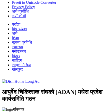
Preeti to Unicode Converter
Privacy Policy
अर्थ प्रबीधि
नयाँ कोशी
प्रदेश
विचार/ब्लग
अर्थ
शिक्षा
सूचना-प्रविधि
स्वास्थ्य
मनोरञ्जन
फिचर
साहित्य
सम्पूर्ण मिडिया
खेलकुद
आयुर्वेद चिकित्सक संघको (ADAN) मधेस प्रदेश
कार्यसमिति गठन
गाँउनगर