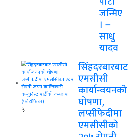
पार्टी
जन्मिए
। –
साधु
यादव
सिंहदरबारबाट
एमसीसी
कार्यान्वयनको
घोषणा,
५
लप्सीफेदीमा
एमसीसीको
२०५ रोपनी