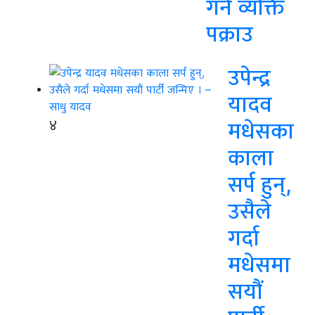
गर्ने व्यक्ति
पक्राउ
उपेन्द्र
यादव
४
मधेसका
काला
सर्प हुन्,
उसैले
गर्दा
मधेसमा
सयौं