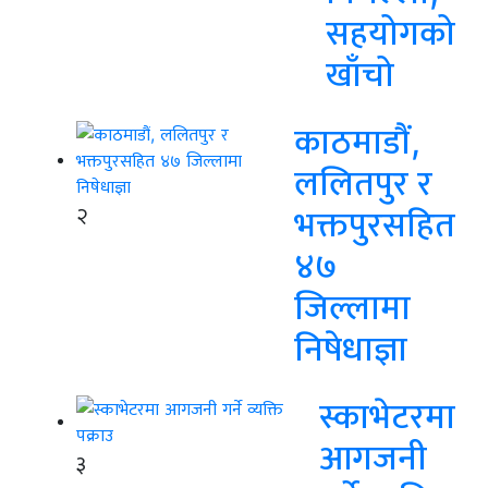
सहयोगको
खाँचो
काठमाडौं,
ललितपुर र
२
भक्तपुरसहित
४७
जिल्लामा
निषेधाज्ञा
स्काभेटरमा
आगजनी
३