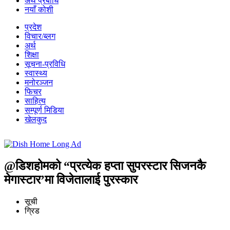
अर्थ प्रबीधि
नयाँ कोशी
प्रदेश
विचार/ब्लग
अर्थ
शिक्षा
सूचना-प्रविधि
स्वास्थ्य
मनोरञ्जन
फिचर
साहित्य
सम्पूर्ण मिडिया
खेलकुद
@डिशहोमको “प्रत्येक हप्ता सुपरस्टार सिजनकै
मेगास्टार’मा विजेतालाई पुरस्कार
सूची
ग्रिड