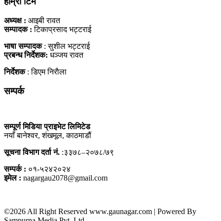
हाम्राे टिम
अध्यक्ष :
आइबी रावत
सम्पादक :
टिकाप्रसाद भट्टराई
भाषा सम्पादक
: सुशील भट्टराई
प्रबन्ध निर्देशक:
धञ्जय रावत
निर्देशक
: डिएम निराैला
सम्पर्क
सम्पूर्ण मिडिया प्राइभेट लिमिटेड
नयाँ बानेश्वर, शंखमूल, काठमाडौं
सूचना विभाग दर्ता नं.
:३३७८–२०७८/७९
सम्पर्क :
०१-५२४२०२४
इमेल :
nagargau2078@gmail.com
©2026 All Right Reserved www.gaunagar.com | Powered By
Sampurna Media Pvt. Ltd.