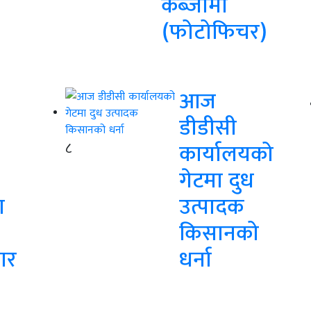
कब्जामा
(फोटोफिचर)
आज
डीडीसी
८
कार्यालयको
गेटमा दुध
ा
उत्पादक
किसानको
ार
धर्ना