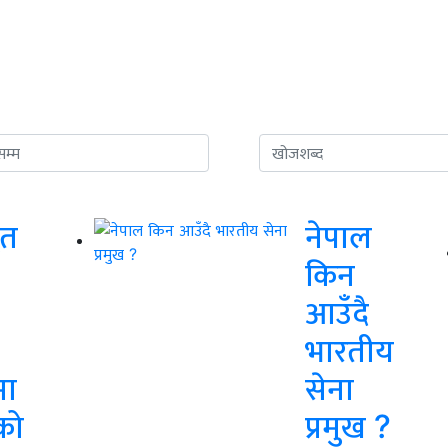
ुत
नेपाल
किन
आउँदै
भारतीय
मा
सेना
को
प्रमुख ?