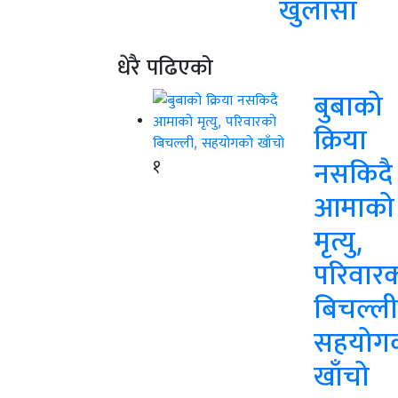
खुलासा
धेरै पढिएको
बुबाको
क्रिया
१
नसकिदै
आमाको
मृत्यु,
परिवार
बिचल्ली
सहयोग
खाँचो