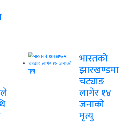
न
भारतको
झारखण्डमा
चट्याङ
ले
लागेर १४
थि
जनाको
ा
मृत्यु