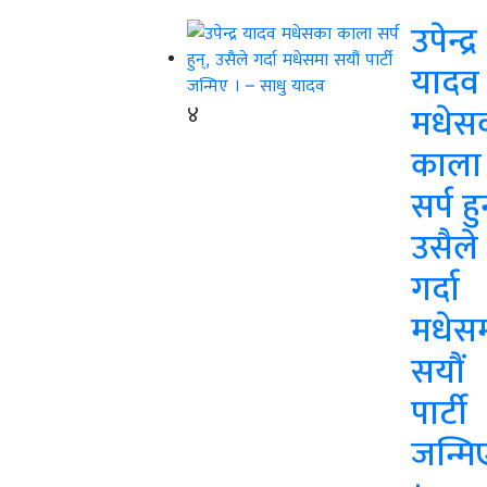
उपेन्द्र
यादव
४
मधेस
काला
सर्प हु
उसैले
गर्दा
मधेस
सयौं
पार्टी
जन्मि