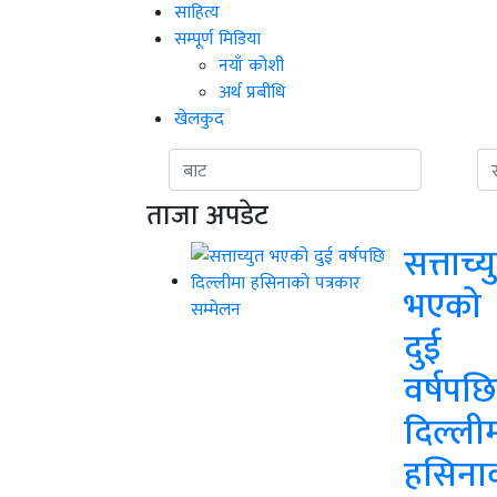
साहित्य
सम्पूर्ण मिडिया
नयाँ कोशी
अर्थ प्रबीधि
खेलकुद
ताजा अपडेट
सत्ताच्य
भएको
दुई
वर्षपछि
दिल्ली
हसिना