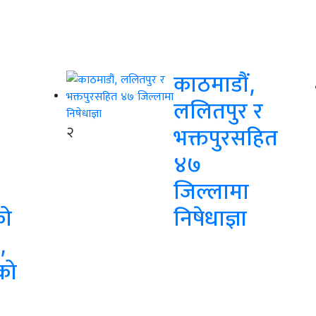
काठमाडौं,
ललितपुर र
२
भक्तपुरसहित
४७
जिल्लामा
को
निषेधाज्ञा
,
को