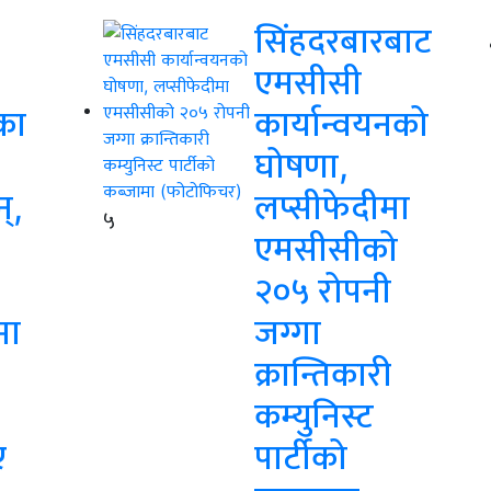
सिंहदरबारबाट
एमसीसी
का
कार्यान्वयनको
घोषणा,
न्,
लप्सीफेदीमा
५
एमसीसीको
२०५ रोपनी
मा
जग्गा
क्रान्तिकारी
कम्युनिस्ट
ए
पार्टीको