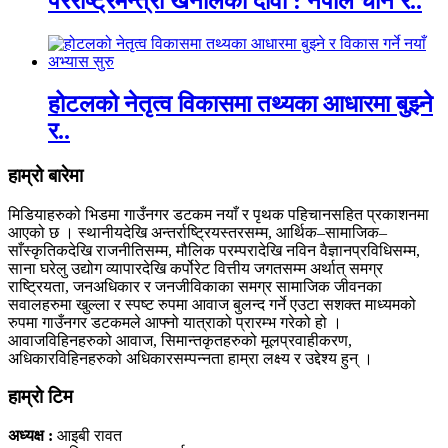
परराष्ट्रमन्त्री खनालको दावी : नेपाल चीन र..
होटलको नेतृत्व विकासमा तथ्यका आधारमा बुझ्ने
र..
हाम्रो बारेमा
मिडियाहरुको भिडमा गाउँनगर डटकम नयाँ र पृथक पहिचानसहित प्रकाशनमा
आएको छ । स्थानीयदेखि अन्तर्राष्ट्रियस्तरसम्म, आर्थिक–सामाजिक–
साँस्कृतिकदेखि राजनीतिसम्म, मौलिक परम्परादेखि नविन वैज्ञानप्रविधिसम्म,
साना घरेलु उद्योग व्यापारदेखि कर्पोरेट वित्तीय जगतसम्म अर्थात् समग्र
राष्ट्रियता, जनअधिकार र जनजीविकाका समग्र सामाजिक जीवनका
सवालहरुमा खुल्ला र स्पष्ट रुपमा आवाज बुलन्द गर्ने एउटा सशक्त माध्यमको
रुपमा गाउँनगर डटकमले आफ्नो यात्राको प्रारम्भ गरेको हो ।
आवाजविहिनहरुको आवाज, सिमान्तकृतहरुको मूलप्रवाहीकरण,
अधिकारविहिनहरुको अधिकारसम्पन्नता हाम्रा लक्ष्य र उद्देश्य हुन् ।
हाम्राे टिम
अध्यक्ष :
आइबी रावत