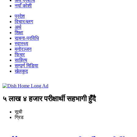
अर्थ प्रबीधि
नयाँ कोशी
प्रदेश
विचार/ब्लग
अर्थ
शिक्षा
सूचना-प्रविधि
स्वास्थ्य
मनोरञ्जन
फिचर
साहित्य
सम्पूर्ण मिडिया
खेलकुद
५ लाख ४ हजार परीक्षार्थी सहभागी हुँदै
सूची
ग्रिड