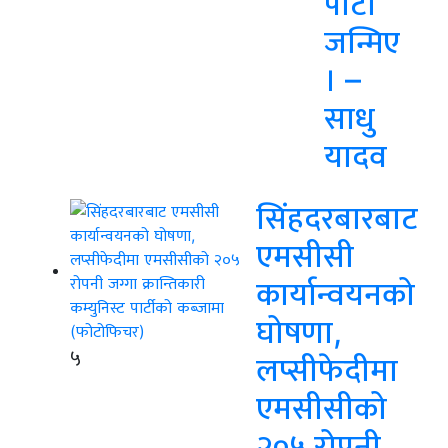
पार्टी
जन्मिए
। –
साधु
यादव
सिंहदरबारबाट
एमसीसी
कार्यान्वयनको
घोषणा,
५
लप्सीफेदीमा
एमसीसीको
२०५ रोपनी