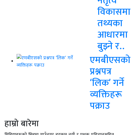
विकासमा
तथ्यका
आधारमा
बुझ्ने र..
एमबीएसको
प्रश्नपत्र
‘लिक’ गर्ने
व्यक्तिहरू
पक्राउ
हाम्रो बारेमा
मिडियाहरुको भिडमा गाउँनगर डटकम नयाँ र पृथक पहिचानसहित