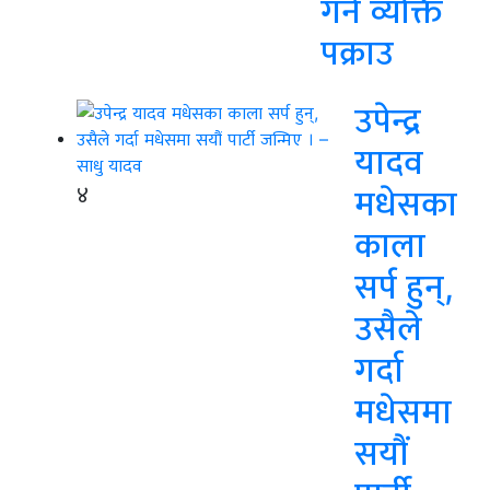
गर्ने व्यक्ति
पक्राउ
उपेन्द्र
यादव
४
मधेसका
काला
सर्प हुन्,
उसैले
गर्दा
मधेसमा
सयौं