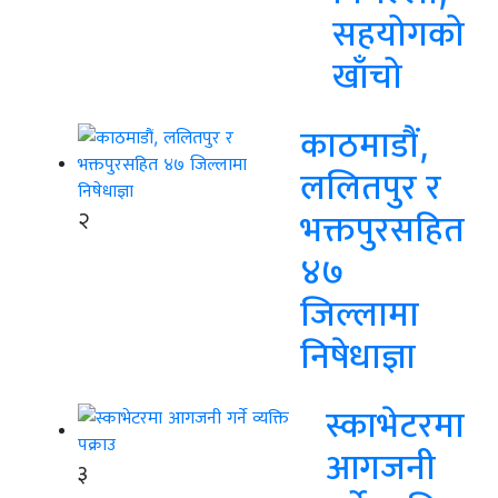
सहयोगको
खाँचो
काठमाडौं,
ललितपुर र
२
भक्तपुरसहित
४७
जिल्लामा
निषेधाज्ञा
स्काभेटरमा
आगजनी
३