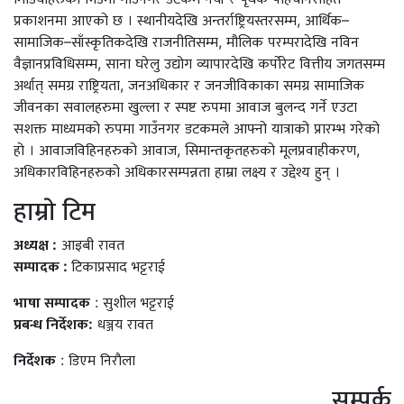
प्रकाशनमा आएको छ । स्थानीयदेखि अन्तर्राष्ट्रियस्तरसम्म, आर्थिक–
सामाजिक–साँस्कृतिकदेखि राजनीतिसम्म, मौलिक परम्परादेखि नविन
वैज्ञानप्रविधिसम्म, साना घरेलु उद्योग व्यापारदेखि कर्पोरेट वित्तीय जगतसम्म
अर्थात् समग्र राष्ट्रियता, जनअधिकार र जनजीविकाका समग्र सामाजिक
जीवनका सवालहरुमा खुल्ला र स्पष्ट रुपमा आवाज बुलन्द गर्ने एउटा
सशक्त माध्यमको रुपमा गाउँनगर डटकमले आफ्नो यात्राको प्रारम्भ गरेको
हो । आवाजविहिनहरुको आवाज, सिमान्तकृतहरुको मूलप्रवाहीकरण,
अधिकारविहिनहरुको अधिकारसम्पन्नता हाम्रा लक्ष्य र उद्देश्य हुन् ।
हाम्राे टिम
अध्यक्ष :
आइबी रावत
सम्पादक :
टिकाप्रसाद भट्टराई
भाषा सम्पादक
: सुशील भट्टराई
प्रबन्ध निर्देशक:
धञ्जय रावत
निर्देशक
: डिएम निराैला
सम्पर्क