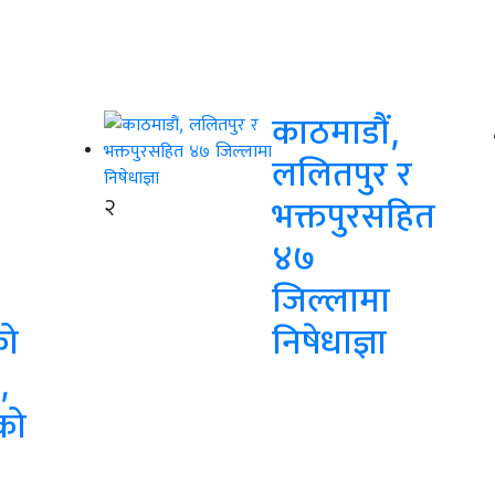
काठमाडौं,
ललितपुर र
२
भक्तपुरसहित
४७
जिल्लामा
को
निषेधाज्ञा
,
को