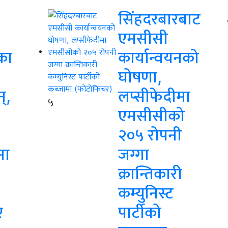
सिंहदरबारबाट
एमसीसी
का
कार्यान्वयनको
घोषणा,
न्,
लप्सीफेदीमा
५
एमसीसीको
२०५ रोपनी
मा
जग्गा
क्रान्तिकारी
कम्युनिस्ट
ए
पार्टीको