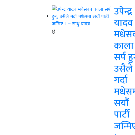
उपेन्द्र
यादव
४
मधेस
काला
सर्प हु
उसैले
गर्दा
मधेस
सयौं
पार्टी
जन्मि