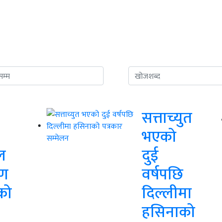
सत्ताच्युत
भएको
ल
दुई
िण
वर्षपछि
को
दिल्लीमा
हसिनाको