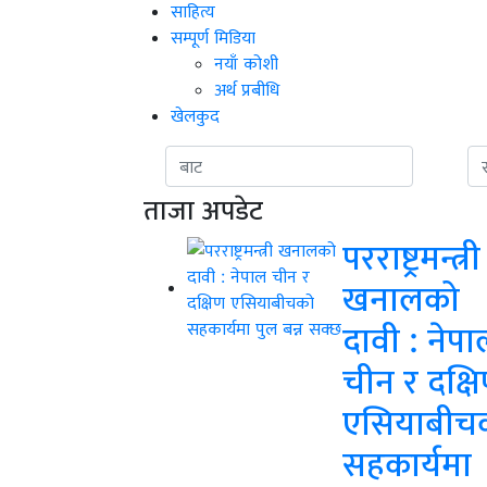
साहित्य
सम्पूर्ण मिडिया
नयाँ कोशी
अर्थ प्रबीधि
खेलकुद
ताजा अपडेट
परराष्ट्रमन्त्री
खनालको
दावी : नेपा
चीन र दक्ष
एसियाबीच
सहकार्यमा