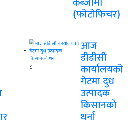
कब्जामा
(फोटोफिचर)
आज
डीडीसी
८
कार्यालयको
गेटमा दुध
ा
उत्पादक
किसानको
ार
धर्ना