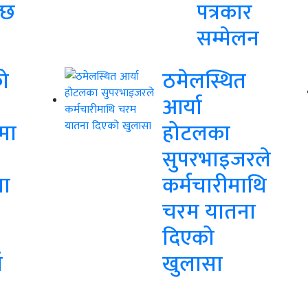
्छ
पत्रकार
सम्मेलन
ो
ठमेलस्थित
आर्या
मा
होटलका
सुपरभाइजरले
ा
कर्मचारीमाथि
चरम यातना
दिएको
ँ
खुलासा