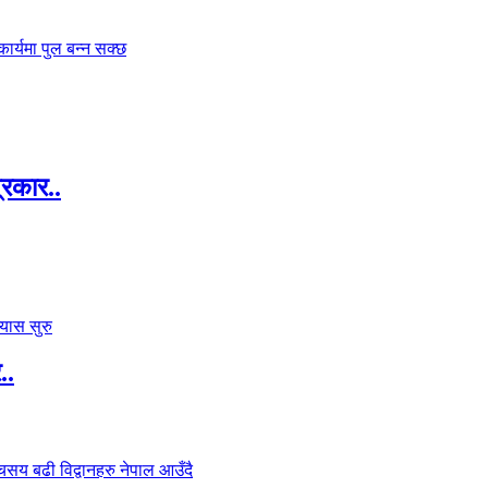
्रकार..
..