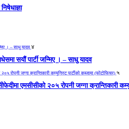
िषेधाज्ञा
४
 मधेसमा सयौं पार्टी जन्मिए । – साधु यादव
५
ीफेदीमा एमसीसीको २०५ रोपनी जग्गा क्रान्तिकारी कम्य