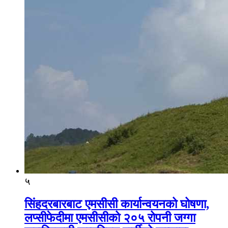
५
सिंहदरबारबाट एमसीसी कार्यान्वयनको घोषणा,
लप्सीफेदीमा एमसीसीको २०५ रोपनी जग्गा