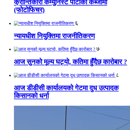
क्रान्तिकारी कम्युनिस्ट पार्टीको कब्जामा
(फोटोफिचर)
६
न्यायधीश नियुक्तिमा राजनीतिकरण
७
आज सुनको मूल्य घट्यो, कतिमा हुँदैछ कारोबार ?
८
आज डीडीसी कार्यालयको गेटमा दुध उत्पादक
किसानको धर्ना