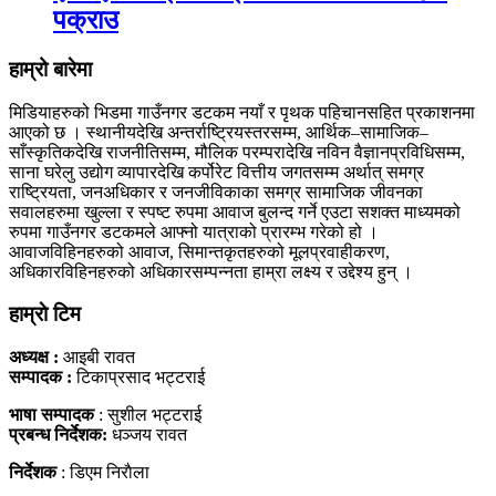
पक्राउ
हाम्रो बारेमा
मिडियाहरुको भिडमा गाउँनगर डटकम नयाँ र पृथक पहिचानसहित प्रकाशनमा
आएको छ । स्थानीयदेखि अन्तर्राष्ट्रियस्तरसम्म, आर्थिक–सामाजिक–
साँस्कृतिकदेखि राजनीतिसम्म, मौलिक परम्परादेखि नविन वैज्ञानप्रविधिसम्म,
साना घरेलु उद्योग व्यापारदेखि कर्पोरेट वित्तीय जगतसम्म अर्थात् समग्र
राष्ट्रियता, जनअधिकार र जनजीविकाका समग्र सामाजिक जीवनका
सवालहरुमा खुल्ला र स्पष्ट रुपमा आवाज बुलन्द गर्ने एउटा सशक्त माध्यमको
रुपमा गाउँनगर डटकमले आफ्नो यात्राको प्रारम्भ गरेको हो ।
आवाजविहिनहरुको आवाज, सिमान्तकृतहरुको मूलप्रवाहीकरण,
अधिकारविहिनहरुको अधिकारसम्पन्नता हाम्रा लक्ष्य र उद्देश्य हुन् ।
हाम्राे टिम
अध्यक्ष :
आइबी रावत
सम्पादक :
टिकाप्रसाद भट्टराई
भाषा सम्पादक
: सुशील भट्टराई
प्रबन्ध निर्देशक:
धञ्जय रावत
निर्देशक
: डिएम निराैला