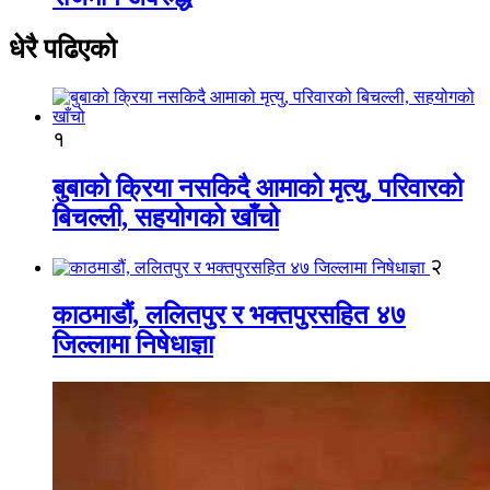
धेरै पढिएको
१
बुबाको क्रिया नसकिदै आमाको मृत्यु, परिवारको
बिचल्ली, सहयोगको खाँचो
२
काठमाडौं, ललितपुर र भक्तपुरसहित ४७
जिल्लामा निषेधाज्ञा