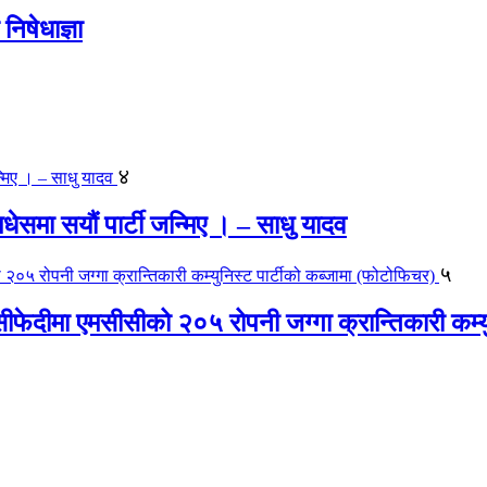
िषेधाज्ञा
४
 मधेसमा सयौं पार्टी जन्मिए । – साधु यादव
५
ीफेदीमा एमसीसीको २०५ रोपनी जग्गा क्रान्तिकारी कम्य