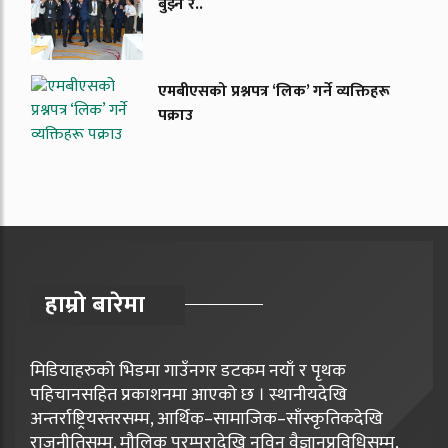
बुझ्ने र..
एमबीएसको प्रश्नपत्र ‘लिक’ गर्ने व्यक्तिहरू
पक्राउ
हाम्रो बारेमा
मिडियाहरुको भिडमा गाउँनगर डटकम नयाँ र पृथक
पहिचानसहित प्रकाशनमा आएको छ । स्थानीयदेखि
अन्तर्राष्ट्रियस्तरसम्म, आर्थिक–सामाजिक–साँस्कृतिकदेखि
राजनीतिसम्म, मौलिक परम्परादेखि नविन वैज्ञानप्रविधिसम्म,