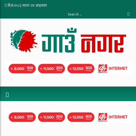
वि.सं.२०८३ साउन २४ आइतवार